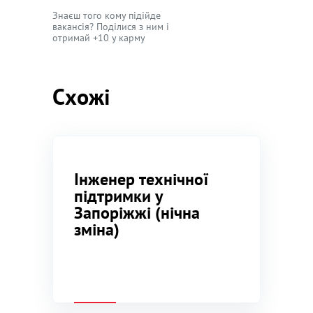
Знаєш того кому підійде
вакансія? Поділися з ним і
отримай +10 у карму
Схожі
Інженер технічної
підтримки у
Запоріжжі (нічна
зміна)