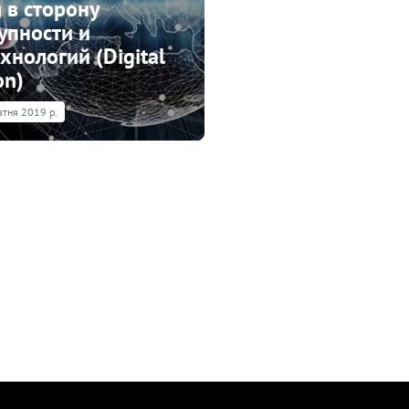
 в сторону
упности и
хнологий (Digital
on)
втня 2019 р.