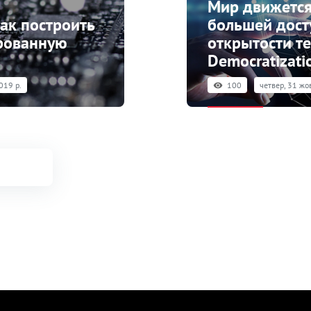
Мир движется
ак построить
большей дост
рованную
открытости те
Democratizati
019 р.
100
четвер, 31 жо