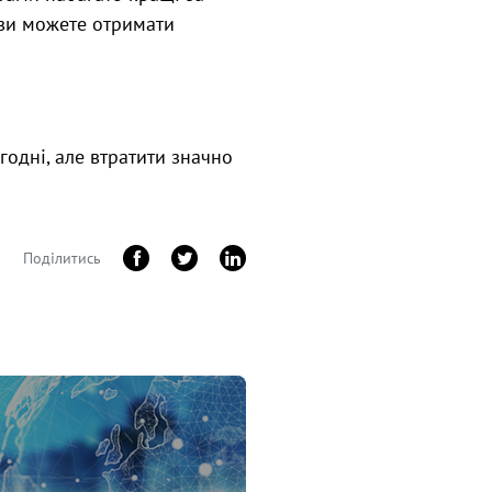
і ви можете отримати
одні, але втратити значно
Поділитись