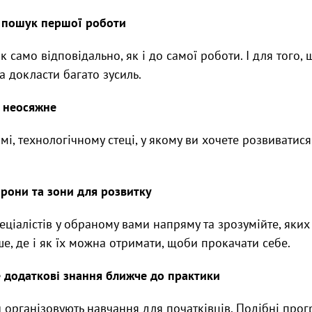
 пошук першої роботи
к само відповідально, як і до самої роботи. І для того,
а докласти багато зусиль.
и неосяжне
і, технологічному стеці, у якому ви хочете розвиватися 
орони та зони для розвитку
еціалістів у обраному вами напряму та зрозумійте, яких
ше, де і як їх можна отримати, щоби прокачати себе.
 додаткові знання ближче до практики
й організовують навчання для початківців. Подібні про