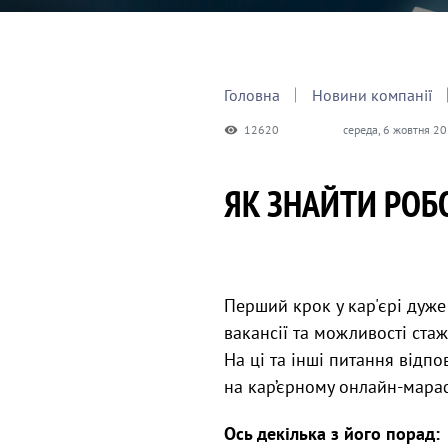
Головна
Новини компанії
12620
середа, 6 жовтня 20
ЯК ЗНАЙТИ РОБО
Перший крок у кар'єрі дуже
вакансії та можливості ста
На ці та інші питання відп
на кар’єрному онлайн-мараф
Ось декілька з його порад: