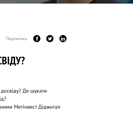
Поділитись
СВІДУ?
 досвіду? Де шукати
від?
даними Метінвест Діджитал