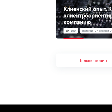
Клиенский опыт. К
клиентроориенти
компанию
100
пʼятниця, 27 вересня 2
Більше новин