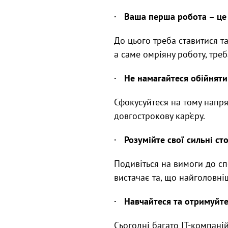
· Ваша перша робота – це
До цього треба ставитися та
а саме омріяну роботу, треб
· Не намагайтеся обійнят
Сфокусуйтеся на тому напрям
довгострокову кар’єру.
· Розумійте свої сильні ст
Подивіться на вимоги до сп
вистачає та, що найголовні
· Навчайтеся та отримуйте
Сьогодні багато ІТ-компані