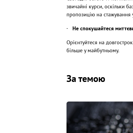
звичайні курси, оскільки б
пропозицію на стажування у
· Не спокушайтеся миттєв
Орієнтуйтеся на довгострок
більше у майбутньому.
За темою