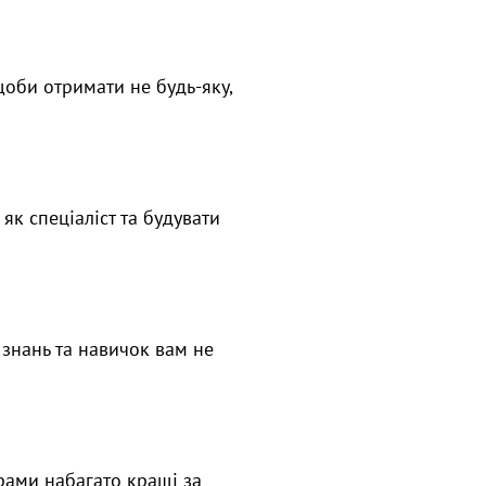
 щоби отримати не будь-яку,
як спеціаліст та будувати
 знань та навичок вам не
грами набагато кращі за