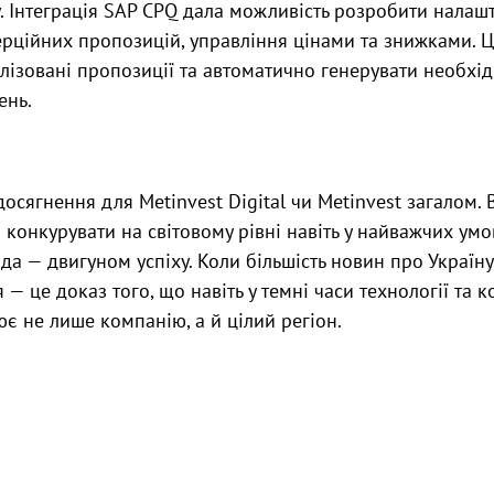
. Інтеграція SAP CPQ дала можливість розробити налаш
рційних пропозицій, управління цінами та знижками.
ізовані пропозиції та автоматично генерувати необхід
ень.
досягнення для Metinvest Digital чи Metinvest загалом.
і конкурувати на світовому рівні навіть у найважчих умов
нда — двигуном успіху. Коли більшість новин про Україн
я — це доказ того, що навіть у темні часи технології та
ює не лише компанію, а й цілий регіон.