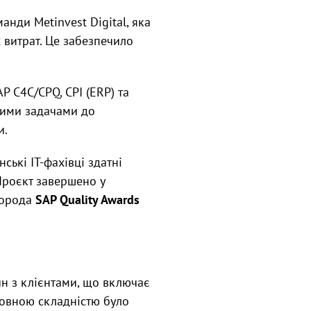
нди Metinvest Digital, яка
 витрат. Це забезпечило
P C4C/CPQ, CPI (ERP) та
ними задачами до
и.
ські IT-фахівці здатні
Проєкт завершено у
города
SAP Quality Awards
н з клієнтами, що включає
новною складністю було