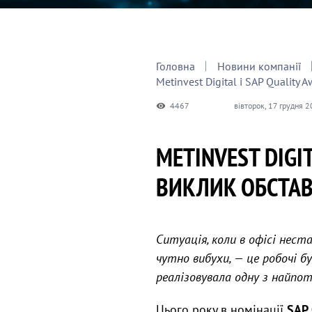
Головна
Новини компанії
Metinvest Digital і SAP Quality
4467
вівторок, 17 грудня 2
METINVEST DIGI
ВИКЛИК ОБСТА
Ситуація, коли в офісі нест
чутно вибухи, — це робочі бу
реалізовувала одну з найп
Цього року в номінації
SAP 