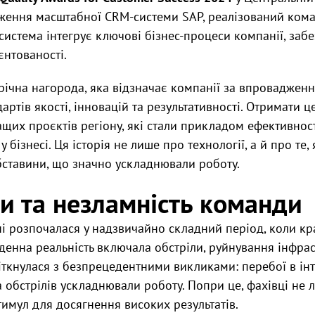
ження масштабної CRM-системи SAP, реалізований коман
я система інтегрує ключові бізнес-процеси компанії, за
єнтованості.
ічна нагорода, яка відзначає компанії за впровадження
ртів якості, інновацій та результативності. Отримати 
щих проєктів регіону, які стали прикладом ефективност
у бізнесі. Ця історія не лише про технології, а й про те
бставини, що значно ускладнювали роботу.
и та незламність команди
ні розпочалася у надзвичайно складний період, коли к
оденна реальність включала обстріли, руйнування інфрас
зіткнулася з безпрецедентними викликами: перебої в ін
а обстрілів ускладнювали роботу. Попри це, фахівці не 
имул для досягнення високих результатів.