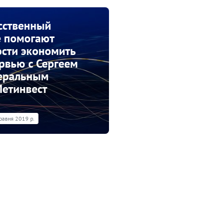
сственный
е помогают
сти экономить
рвью с Сергеем
неральным
етинвест
травня 2019 р.