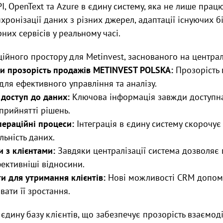
PI, OpenText та Azure в єдину систему, яка не лише прац
хронізації даних з різних джерел, адаптації існуючих б
рних сервісів у реальному часі.
йного простору для Metinvest, заснованого на централ
и прозорість продажів METINVEST POLSKA:
Прозорість 
для ефективного управління та аналізу.
 доступ до даних:
Ключова інформація завжди доступна
прийнятті рішень.
ераційні процеси:
Інтеграція в єдину систему скорочує
льність даних.
 з клієнтами:
Завдяки централізації система дозволяє
фективніші відносини.
и для утримання клієнтів:
Нові можливості CRM допома
вати її зростання.
єдину базу клієнтів, що забезпечує прозорість взаємоді