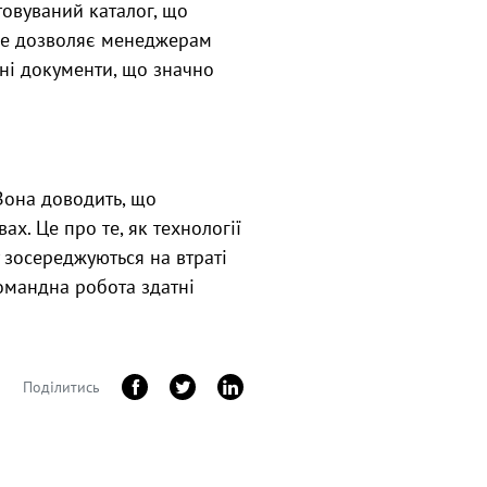
товуваний каталог, що
 Це дозволяє менеджерам
ні документи, що значно
 Вона доводить, що
ах. Це про те, як технології
у зосереджуються на втраті
 командна робота здатні
Поділитись