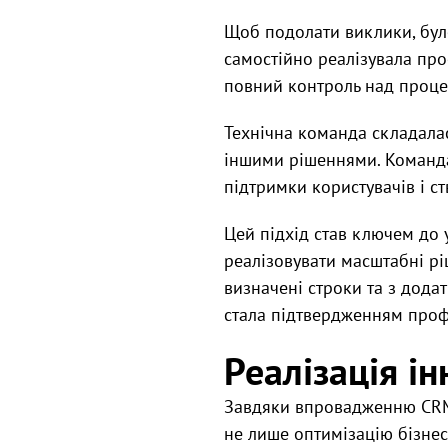
Щоб подолати виклики, бул
самостійно реалізувала про
повний контроль над процес
Технічна команда складалас
іншими рішеннями. Команда
підтримки користувачів і с
Цей підхід став ключем до у
реалізовувати масштабні рі
визначені строки та з дода
стала підтвердженням профе
Реалізація ін
Завдяки впровадженню CRM-
не лише оптимізацію бізнес