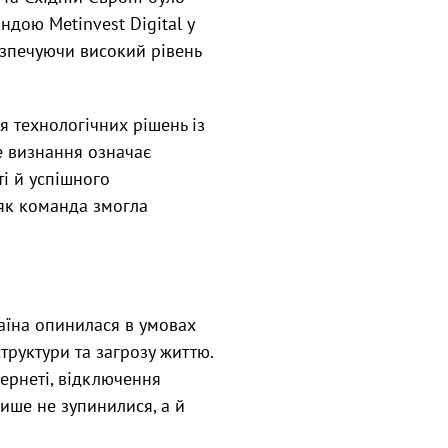
дою Metinvest Digital у
безпечуючи високий рівень
 технологічних рішень із
це визнання означає
і й успішного
, як команда змогла
раїна опинилася в умовах
труктури та загрозу життю.
тернеті, відключення
лише не зупинилися, а й