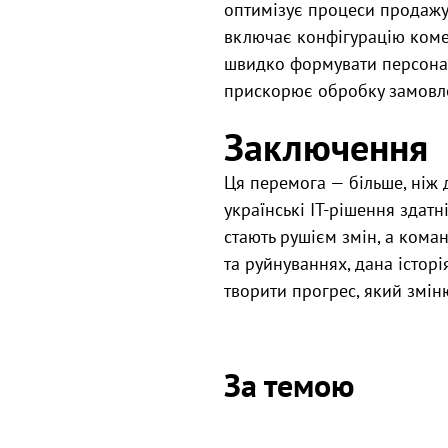
оптимізує процеси продажу
включає конфігурацію коме
швидко формувати персонал
прискорює обробку замовл
Заключення
Ця перемога — більше, ніж 
українські IT-рішення здатн
стають рушієм змін, а кома
та руйнуваннях, дана історі
творити прогрес, який змін
За темою