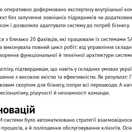
о оперативно доформовано експертизу внутрішньої кома
єкт без залучення зовнішніх підрядників чи додаткових
ом і дозволило адаптувати систему до потреб бізнесу.
я з близько 20 фахівців, які працювали із системами SA
 виконувала повний цикл робіт: від управління склад
творення функціональної й технічної архітектури систем
спіху, підтвердивши, що навіть у складних умовах україн
шення з високою якістю та ефективністю. Як результат: 
тковим скоупом для бізнесу, попри всі перешкоди. А на
сіоналізму, рішучості й незламності команди.
новацій
системи було автоматизовано стратегії взаємовідноси
-процесів, а й поліпшення обслуговування клієнтів. Ос