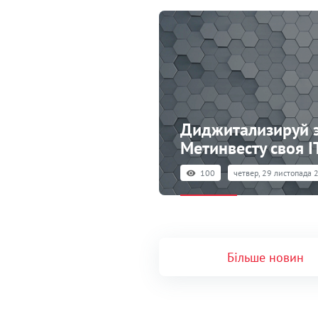
Диджитализируй э
Метинвесту своя 
100
четвер, 29 листопада 
Більше новин