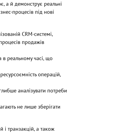
ює, а й демонструє реальні
ізнес-процесів під нові
ізованій CRM-системі,
процесів продажів
 в реальному часі, що
 ресурсоємність операцій,
 глибше аналізувати потреби
гають не лише зберігати
й і транзакцій, а також