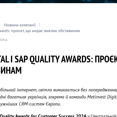
Новини компанії
 Awards: проєкт, що кидає виклик обставинам
024 р.
TAL І SAP QUALITY AWARDS: ПРОЄ
ВИНАМ
абільний інтернет, світло вимикається без попередження, 
дні багатьох українців, зокрема й команди Metinvest Digita
отужніших CRM-систем Європи.
Quality Awards for Customer Success 2024
у Центральній 