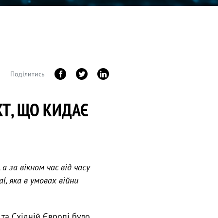
Поділитись
КТ, ЩО КИДАЄ
а за вікном час від часу
l, яка в умовах війни
та Східній Європі було