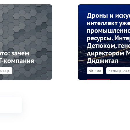
Дроны и иску
интеллект уж
промышленно
ресурсы. Инте
Детюком, ге
то: зачем
директором М
IT-компания
Диджитал
2018 р.
100
пʼятниця, 24 