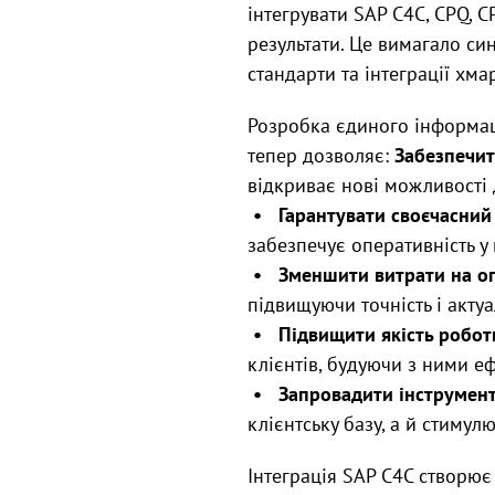
інтегрувати SAP C4C, CPQ, C
результати. Це вимагало син
стандарти та інтеграції хма
Розробка єдиного інформаці
тепер дозволяє:
Забезпечит
відкриває нові можливості 
• Гарантувати своєчасний
забезпечує оперативність у 
• Зменшити витрати на оп
підвищуючи точність і актуа
• Підвищити якість роботи
клієнтів, будуючи з ними е
• Запровадити інструмент
клієнтську базу, а й стимулю
Інтеграція SAP C4C створює 