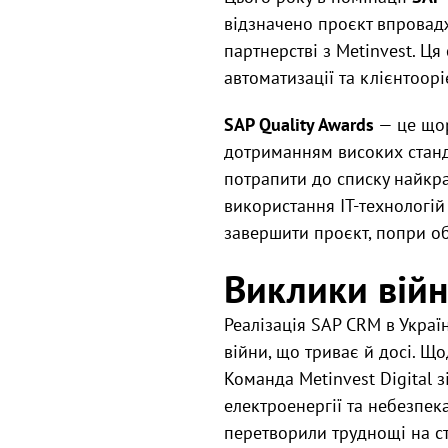
відзначено проєкт впровад
партнерстві з Metinvest. Ц
автоматизації та клієнтоорі
SAP Quality Awards
— це щор
дотриманням високих станда
потрапити до списку найкра
використання IT-технологій 
завершити проєкт, попри о
Виклики війн
Реалізація SAP CRM в Украї
війни, що триває й досі. Щ
Команда Metinvest Digital 
електроенергії та небезпек
перетворили труднощі на ст