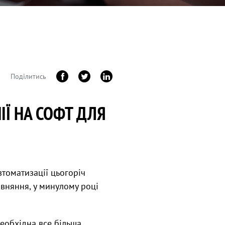
Поділитись
ІЇ НА СОФТ ДЛЯ
томатизації цьогоріч
івняння, у минулому році
необхідна все більша