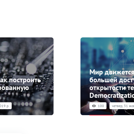
Мир движется
ак построить
большей дост
рованную
открытости те
Democratizati
019 р.
100
четвер, 31 жо