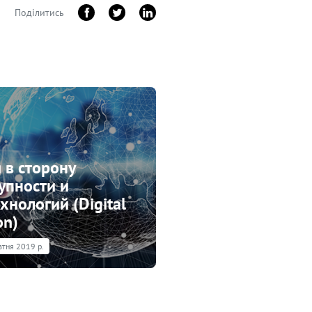
Поділитись
 в сторону
упности и
хнологий (Digital
on)
втня 2019 р.