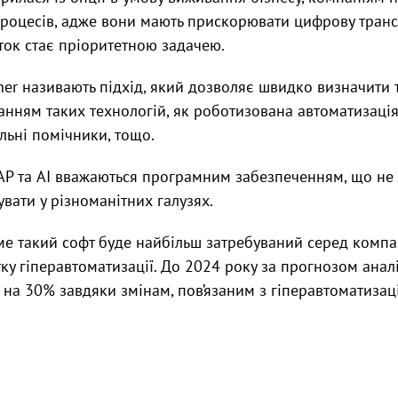
-процесів, адже вони мають прискорювати цифрову тран
ок стає пріоритетною задачею.
ner називають підхід, який дозволяє швидко визначити 
анням таких технологій, як роботизована автоматизація 
уальні помічники, тощо.
LCAP та AI вважаються програмним забезпеченням, що не 
увати у різноманітних галузях.
ме такий софт буде найбільш затребуваний серед компа
 гіперавтоматизації. До 2024 року за прогнозом аналіт
 на 30% завдяки змінам, пов’язаним з гіперавтоматизац