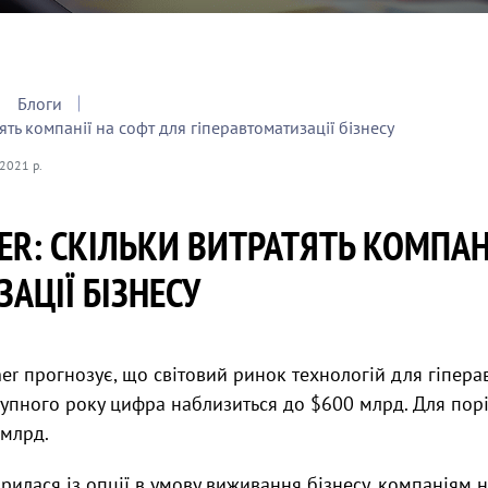
Блоги
ять компанії на софт для гіперавтоматизації бізнесу
 2021 р.
ER: СКІЛЬКИ ВИТРАТЯТЬ КОМПАН
АЦІЇ БІЗНЕСУ
r прогнозує, що світовий ринок технологій для гіперав
тупного року цифра наблизиться до $600 млрд. Для пор
 млрд.
рилася із опції в умову виживання бізнесу, компаніям 