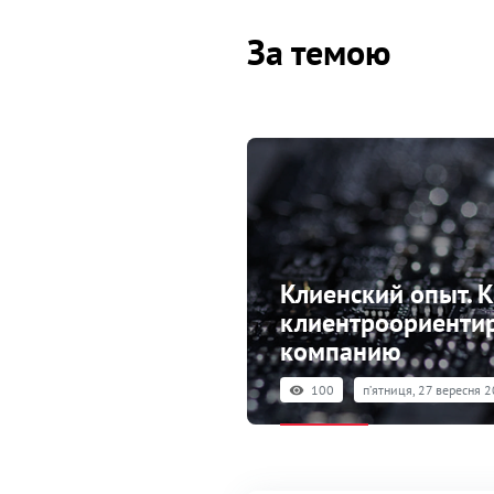
За темою
Клиенский опыт. К
клиентроориенти
компанию
100
пʼятниця, 27 вересня 2