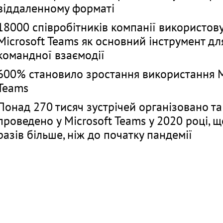
віддаленному форматі
18000 співробітників компанії використов
Microsoft Teams як основний інструмент дл
командної взаємодії
600% становило зростання використання M
Teams
Понад 270 тисяч зустрічей організовано та
проведено у Microsoft Teams у 2020 році, щ
разів більше, ніж до початку пандемії