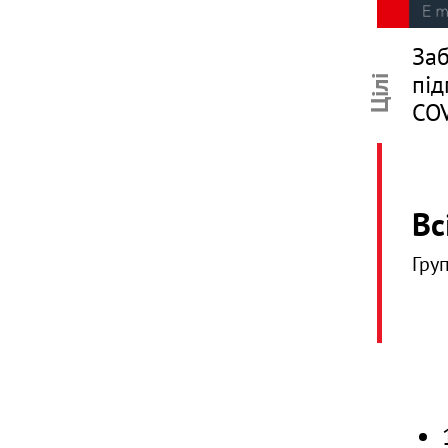
Заб
під
Цілі
CO
Вс
Гру