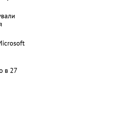
ували
я
icrosoft
о в 27