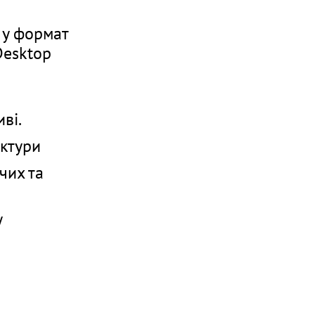
 у формат
Desktop
ві.
уктури
чих та
у