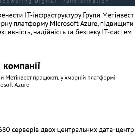
енести ІТ-інфраструктуру Групи Метінвест
рну платформу Microsoft Azure, підвищити
ктивність, надійність та безпеку ІТ-систем
і компанії
пи Метінвест працюють у хмарній платформі
osoft Azure
680 серверів двох центральних дата-центр