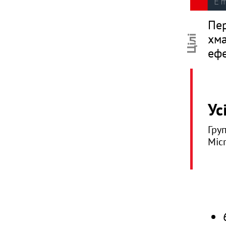
Пер
хма
Цілі
ефе
Ус
Гру
Micr