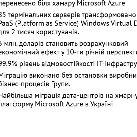
перенесено біля хамару Microsoft Azure
85 термінальних серверів трансформовано
PaaS (Platform as Service) Windows Virtual 
для 2 тисяч користувачів.
3 млн. доларів становить розрахунковий
економічний ефект у 10-ти річній перспекти
99,9% рівень відмовостійкості IT-інфрастр
Міграцію виконано без остановки виробни
бізнес-процесів Групи.
Найбільша міграція дата-центрів на хмарн
платформу Microsoft Azure в Україні